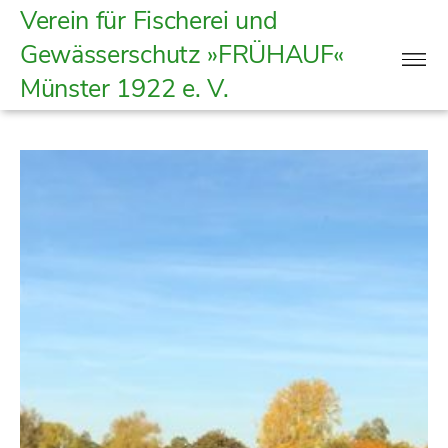
Verein
Verein für Fischerei und
für
Gewässerschutz »FRÜHAUF«
Fischerei
Münster
1922 e. V.
und
Gewässerschutz
|
Frühauf
Münster
1922
e.
V.