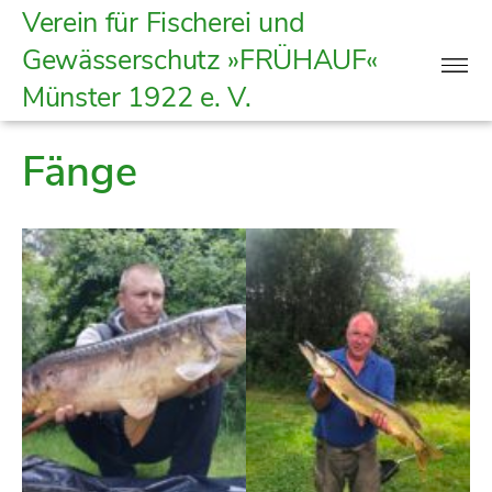
Verein
Verein für Fischerei und
für
Gewässerschutz »FRÜHAUF«
Fischerei
Münster
1922 e. V.
und
Gewässerschutz
Fänge
|
Frühauf
Münster
1922
e.
V.