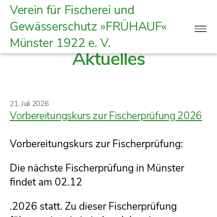
Verein
Verein für Fischerei und
für
Gewässerschutz »FRÜHAUF«
Fischerei
Münster
1922 e. V.
und
Aktuelles
Gewässerschutz
|
Frühauf
Münster
Kategorien
21. Juli 2026
1922
Vorbereitungskurs zur Fischerprüfung 2026
e.
V.
Vorbereitungskurs zur Fischerprüfung:
Die nächste Fischerprüfung in Münster
findet am 02.12
.2026 statt. Zu dieser Fischerprüfung