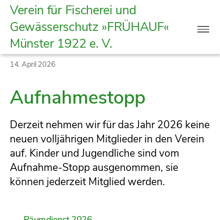
Verein
Verein für Fischerei und
für
Gewässerschutz »FRÜHAUF«
Fischerei
Münster
1922 e. V.
und
Gewässerschutz
Kategorien
14. April 2026
|
Frühauf
Aufnahmestopp
Münster
1922
e.
Derzeit nehmen wir für das Jahr 2026 keine
V.
neuen volljährigen Mitglieder in den Verein
auf. Kinder und Jugendliche sind vom
Aufnahme-Stopp ausgenommen, sie
können jederzeit Mitglied werden.
→
Räumdienst 2026